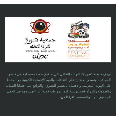
تهدف جمعية “صورة” للتراث الثقافي إلى تحقيق تنمية مستدامة في جميع
المجالات، وتسعى للانفتاح على الثقافات والقيم الإنسانية الكونية مع الحفاظ
على الهوية المغربية، والاهتمام بالعنصر البشري، والترافع على قضايا الشباب
والطفولة والمرأة قصد ترسيخ قيم المواطنة فضلا عن المساهمة في العمل
الجمعوي الجاد والمستمر.
اقرا المزيد