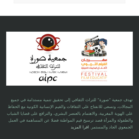
تهدف جمعية “صورة” للتراث الثقافي إلى تحقيق تنمية مستدامة في جميع
المجالات، وتسعى للانفتاح على الثقافات والقيم الإنسانية الكونية مع الحفاظ
على الهوية المغربية، والاهتمام بالعنصر البشري، والترافع على قضايا الشباب
والطفولة والمرأة قصد ترسيخ قيم المواطنة فضلا عن المساهمة في العمل
الجمعوي الجاد والمستمر.
اقرا المزيد