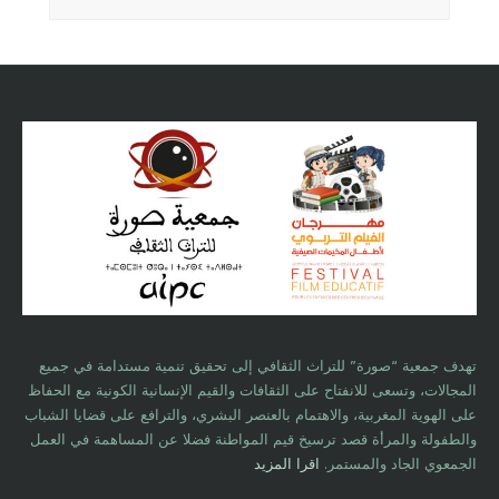
تهدف جمعية “صورة” للتراث الثقافي إلى تحقيق تنمية مستدامة في جميع
المجالات، وتسعى للانفتاح على الثقافات والقيم الإنسانية الكونية مع الحفاظ
على الهوية المغربية، والاهتمام بالعنصر البشري، والترافع على قضايا الشباب
والطفولة والمرأة قصد ترسيخ قيم المواطنة فضلا عن المساهمة في العمل
الجمعوي الجاد والمستمر.
اقرا المزيد