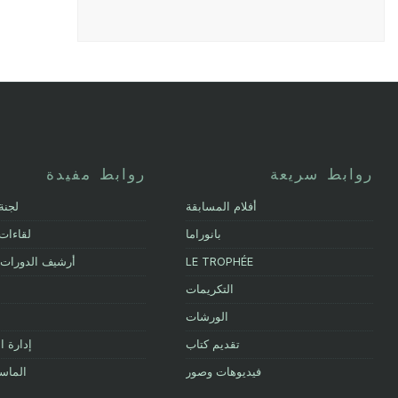
روابط سريعة
روابط مفيدة
أفلام المسابقة
لجنة
بانوراما
لقاءات
LE TROPHÉE
أرشيف الدورات 
التكريمات
الورشات
تقديم كتاب
إدارة ا
فيديوهات وصور
الماس