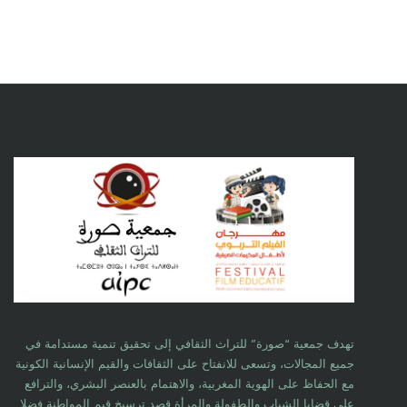
تهدف جمعية “صورة” للتراث الثقافي إلى تحقيق تنمية مستدامة في
جميع المجالات، وتسعى للانفتاح على الثقافات والقيم الإنسانية الكونية
مع الحفاظ على الهوية المغربية، والاهتمام بالعنصر البشري، والترافع
على قضايا الشباب والطفولة والمرأة قصد ترسيخ قيم المواطنة فضلا